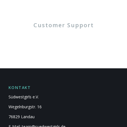
Customer Support
KONTAKT
Südwestgirls e.V.
Wegelnburgstr. 16
76829 Landau
E-Mail: team@suedwestgirls.de