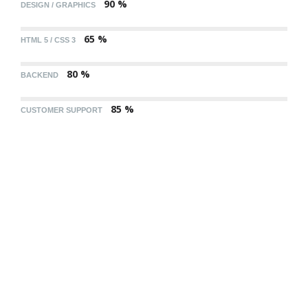
90 %
DESIGN / GRAPHICS
65 %
HTML 5 / CSS 3
80 %
BACKEND
85 %
CUSTOMER SUPPORT
85
CUSTOMER
%
SUPPORT
90
DESIGN /
%
GRAPHICS
65
HTML
%
5 /
80
BACKEND
CSS