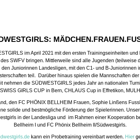
ÜDWESTGIRLS: MÄDCHEN.FRAUEN.FU
STGIRLS im April 2021 mit den ersten Trainingseinheiten und
eb des SWFV bringen. Mittlerweile sind alle Jugenden (teilweis
in den Juniorinnen Landesligen, mit den C1- und B-Juniorinnen
terschaften teil.
Darüber hinaus spielen die Mannschaften der 
en“ Zeit nehmen die SÜDWESTGIRLS jedes Jahr an nationalen T
eil (SWISS GIRLS CUP in Bern, CHLAUS Cup in Effretikon, M
 Sand, den FC PHÖNIX BELLHEIM Frauen, Sophie Linßens Fu
e solide und bestmögliche Förderung der Spielerinnen. Unser
girls in der Landesliga und im Rahmen einer Kooperation b
Bellheim I und FC Phönix Bellheim II/Südwestgirls.
westgirls.de
kann ein Probetraining vereinbart werden.
Hier
ge