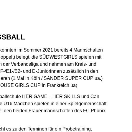
SSBALL
 konnten im Sommer 2021 bereits 4 Mannschaften
e doppelt) belegt, die SÜDWESTGIRLS spielen mit
 in der Verbandsliga und nehmen am Kreis- und
F-/E1-/E2- und D-Juniorinnen zusätzlich in den
urnieren (1.Mai in Köln / SANDER SUPER CUP ua.)
ULHOUSE GIRLS CUP in Frankreich ua)
ssballschule HER GAME – HER SKILLS und Can
e Ü16 Mädchen spielen in einer Spielgemeinschaft
ei den beiden Frauenmannschaften des FC Phönix
ht es zu den Terminen für ein Probetraining.