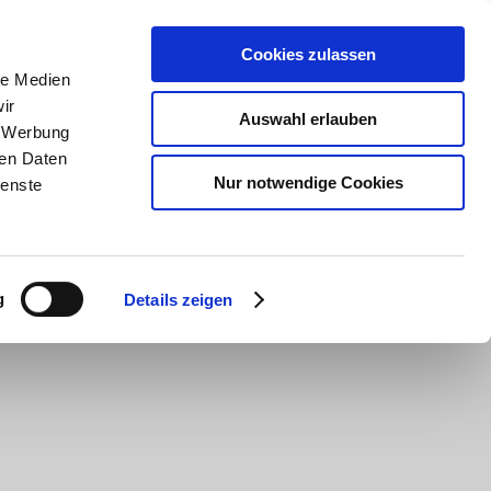
AINING
NEWS
SPONSORING
KONTAKT
Cookies zulassen
le Medien
ir
Auswahl erlauben
, Werbung
ren Daten
Nur notwendige Cookies
ienste
g
Details zeigen