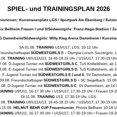
SPIEL- und TRAININGSPLAN 2026
niorinnen: Kunstrasenplatz LGS / Sportpark Am Ebenberg / Eutzin
ix Bellheim Frauen I und II/Südwestgirls: Franz-Hage-Stadion / Zei
 SG Dammheim/Südwestgirls: Willy Klag Arena Dammheim / Kunstr
SA.01.08.
TRAINING
U15/U17, LGS, 10-12 Uhr
Freundschaftsspiel
SÜDWESTGIRLS
B – Olympia Lorsch Soccergirlz, 
.08.
TRAINING
U9/U11/U13, 16.45-18.15 Uhr / U15/U17, 17.30-19 Uh
7.08. D-Jugend Turnier mit
SÜDWESTGIRLS C
, TuS Knittelsheim, ab 
8.08. E-Jugend Turnier mit
SÜDWESTGIRLS D
, TuS Knittelsheim, ab 
. F-Jugend Turnier mit
SÜDWESTGIRLS E I und II
, SV Dammheim, ab
09.08. Freundschaftsspiel
SÜDWESTGIRLS D
– SC Siegelbach. 15.00
.08. D-Jugend Turnier mit
SÜDWESTGIRLS C
, SV Dammheim, ab 14.
RAINING
U9/U11, 16-17.30 Uhr / U15/U17, 17.30-19 Uhr / Frauen 19-2
DI.11.08.
TRAINING
U13, 17.30-19 Uhr, LGS
.08.
TRAINING
U9/U11/U13, 16.45-18.15 Uhr / U15/U17, 17.30-19 Uh
.15.08.
HELMUT BEHR CUP Frauenturnier
, Phönix Bellheim 10-18 U
RAINING
U9/U11, 16-17.30 Uhr / U15/U17, 17.30-19 Uhr / Frauen 19-2