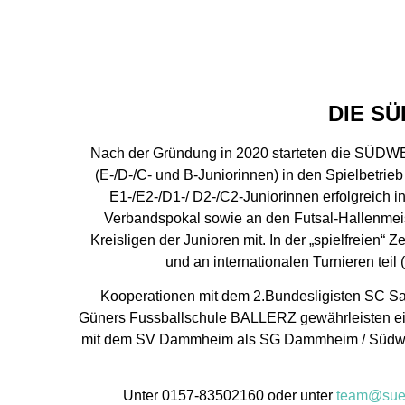
DIE S
Nach der Gründung in 2020 starteten die SÜDWE
(E-/D-/C- und B-Juniorinnen) in den Spielbetri
E1-/E2-/D1-/ D2-/C2-Juniorinnen erfolgreich 
Verbandspokal sowie an den Futsal-Hallenmeis
Kreisligen der Junioren mit. In der „spielfrei
und an internationalen Turnieren t
Kooperationen mit dem 2.Bundesligisten SC
Güners Fussballschule BALLERZ gewährleisten ein
mit dem SV Dammheim als SG Dammheim / Südwest
Unter 0157-83502160 oder unter
team@sued