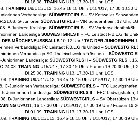
DI.18.08.
TRAINING
U13, 17.30-19 Uhr, LGS
08.
TRAINING
U9/U11/U13, 16.45-18.15 Uhr / U15/U17, 17.30-18.30 U
uniorinnen Verbandsliga:
SÜDWESTGIRLS
– SV Kottweiler Schwanden
R.21.08. G-Junioren
SÜDWESTGIRLS
– VfR Sondernheim, 17 Uhr, L
08. E-Junioren Kreisliga:
SÜDWESTGIRLS
– SV Vorderweidenthal/Bh.
niorinnen Landesliga
SÜDWESTGIRLS II
– FC Leistadt F.B.L.Girls Uni
 DES MÄDCHENFUSSBALLS
10-12 Uhr /
TAG DER JUNIORINNEN
1
rinnen Verbandsliga: FC Leistadt F.B.L.Girls United –
SÜDWESTGIRL
niorinnen Verbandsliga SG Thaleischweiler/Fröschen –
SÜDWESTGIR
-Juniorinnen Landesliga:
SÜDWESTGIRLS II – SÜDWESTGIRLS I
, 16
O.24.08.
TRAINING
U15/U17, 17.30-19 Uhr / Frauen 19-20.30 Uhr, L
DI.25.08.
TRAINING
U13, 17.30-19 Uhr, LGS
.08.
TRAINING
U9/U11/U13, 16.45-18.15 Uhr / U15/U17, 17.30-19 Uh
8. C-Juniorinnen Verbandsliga:
SÜDWESTGIRLS
– FFC Ludwigshafen,
 E-Juniorinnen Landesliga:
SÜDWESTGIRLS II
– FFC Ludwigshafen, 1
08. D-Juniorinnen Landesliga:
SÜDWESTGIRLS
– SV Obersülzen 13:4
RAINING
U9/U11, 16-17.30 Uhr / U15/U17, 17.30-19 Uhr / Frauen 19-2
DI.01.09.
TRAINING
U13, 17.30-19 Uhr, LGS
.09.
TRAINING
U9/U11/U13, 16.45-18.15 Uhr / U15/U17, 17.30-19 Uh